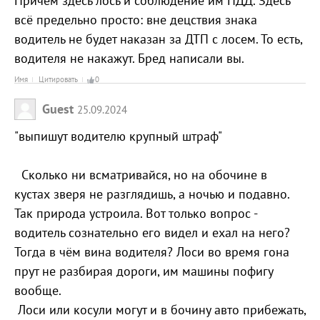
Причём здесь лось и соблюдение им ПДД. Здесь
всё предельно просто: вне децствия знака
водитель не будет наказан за ДТП с лосем. То есть,
водителя не накажут. Бред написали вы.
Имя
Цитировать
0
Guest
25.09.2024
"выпишут водителю крупный штраф"
Сколько ни всматривайся, но на обочине в
кустах зверя не разглядишь, а ночью и подавно.
Так природа устроила. Вот только вопрос -
водитель сознательно его видел и ехал на него?
Тогда в чём вина водителя? Лоси во время гона
прут не разбирая дороги, им машины пофигу
вообще.
Лоси или косули могут и в бочину авто прибежать,