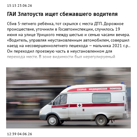
15:15 23.06.26
ГАИ Златоуста ищет сбежавшего водителя
Сбив 5-летнего ребёнка, тот скрылся с места ДТП. Дорожное
происшествие, уточнили в Госавтоинспекции, случилось 19
июня на улице Урицкого между шестью и семью часами вечера.
«Водитель, управляя неустановленным автомобилем, совершил
наезд на несовершеннолетнего пешехода — мальчика 2021 г.р..
Он переходил проезжую часть в неустановленном для
перехода месте. В зоне видимости был нерегулируемый
пешеходный переход», — говорится в комментарии. Мальчик
получил незначительные травмы, помощь ему оказали на
месте. Очевидцев ЧП просят обратиться в ГАИ по адресу: пр.
Гагарина, д. 23, кабинет 12 или звонить по телефонам: 8 (3513)
65-32-91 (дежурная часть ОМВД), или 79-93-33, 8 (951) 474-
65-36.
12:39 04.06.26