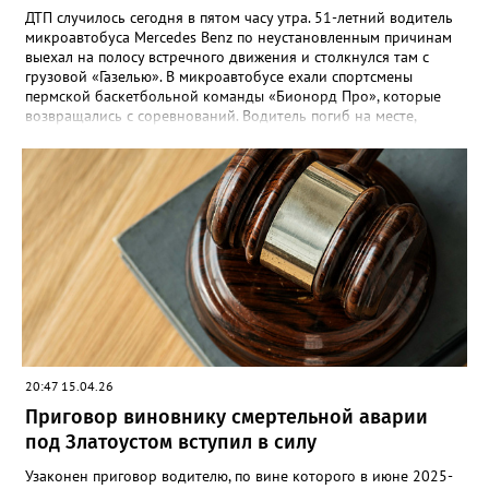
ДТП случилось сегодня в пятом часу утра. 51-летний водитель
микроавтобуса Mercedes Benz по неустановленным причинам
выехал на полосу встречного движения и столкнулся там с
грузовой «Газелью». В микроавтобусе ехали спортсмены
пермской баскетбольной команды «Бионорд Про», которые
возвращались с соревнований. Водитель погиб на месте,
восемь человек пострадали, среди них пассажир и водитель
«Газели». Одному из сопровождающих команды потребовалась
помощь медиков, его прооперировали в златоустовской
больнице. «Члены команды обратились в поликлинику
Златоуста. Все они осмотрены медицинскими специалистами,
получили необходимую помощь. Их состояние оценивается
как удовлетворительное. Сегодня они планируют выехать в
Пермь поездом», - сообщил губернатор Алексей Текслер.
Возбуждено уголовное дело, которым занимается
Следственный комитет.
20:47 15.04.26
Приговор виновнику смертельной аварии
под Златоустом вступил в силу
Узаконен приговор водителю, по вине которого в июне 2025-