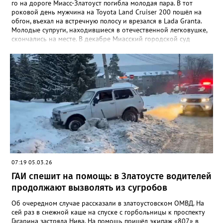
го на дороге Миасс-Златоуст погибла молодая пара. В тот
роковой день мужчина на Toyota Land Cruiser 200 пошёл на
обгон, въехал на встречную полосу и врезался в Lada Granta.
Молодые супруги, находившиеся в отечественной легковушке,
скончались на месте. В декабре Миасский городской суд
приговорил водителя внедорожника к пяти годам в колонии-
поселении, а также на два года и 10 месяцев лишил
водительских прав. Его также обязали выплатить
родственникам погибших в общей сложности 3 миллиона
рублей. «Осужденный не согласился с решением, в
апелляционной жалобе просил вынести оправдательный
приговор, указывая на ненадлежащее содержание дороги, из-
за чего произошел выезд на встречную полосу. Апелляционная
инстанция Челябинского областного суда с учетом позиции
прокурора оставила жалобу без удовлетворения. Приговор
вступил в законную силу», – сообщили в пресс-центре
региональной прокуратуры.
07:19 05.03.26
ГАИ спешит на помощь: в Златоусте водителей
продолжают вызволять из сугробов
Об очередном случае рассказали в златоустовском ОМВД. На
сей раз в снежной каше на спуске с горбольницы к проспекту
Гагарина застряла Нива. На помощь пришёл экипаж «807» в