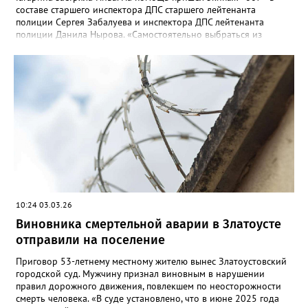
составе старшего инспектора ДПС старшего лейтенанта
полиции Сергея Забалуева и инспектора ДПС лейтенанта
полиции Данила Нырова. «Самостоятельно выбраться из
снежной каши водителю не удалось, он позвонил в дежурную
часть полиции (напомним номера телефонов: 02/102).
Дежурный направил экипаж ДПС, который при помощи троса
вытащил застрявшее транспортное средство на проезжую
часть», - уточнили в полиции. Там призвали автомобилистов
быть осторожнее при маневрировании и учитывать погодные
условия.
10:24 03.03.26
Виновника смертельной аварии в Златоусте
отправили на поселение
Приговор 53-летнему местному жителю вынес Златоустовский
городской суд. Мужчину признал виновным в нарушении
правил дорожного движения, повлекшем по неосторожности
смерть человека. «В суде установлено, что в июне 2025 года