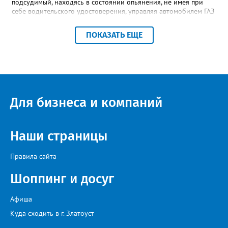
подсудимый, находясь в состоянии опьянения, не имея при
себе водительского удостоверения, управляя автомобилем ГАЗ
24 потерял управление, допустил выезд за пределы проезжей
части и наехал на дерево. В результате ДТП пассажир
ПОКАЗАТЬ ЕЩЕ
автомобиля скончался в больнице от полученных травм», -
уточнили в региональной прокуратуре. Наказание в виде
шести с половиной лет в колонии-поселении и лишения
водительских прав на два с половиной года суд назначил с
учётом позиции государственного обвинителя.
Для бизнеса и компаний
Наши страницы
Правила сайта
Шоппинг и досуг
Афиша
Куда сходить в г. Златоуст