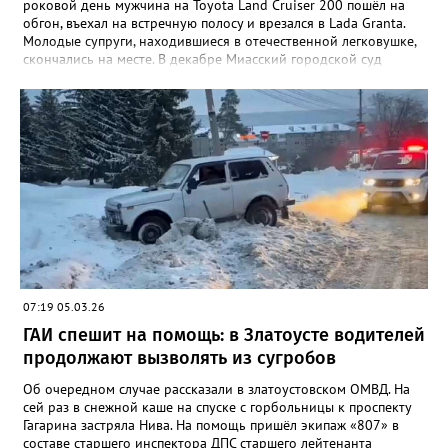
роковой день мужчина на Toyota Land Cruiser 200 пошёл на
обгон, въехал на встречную полосу и врезался в Lada Granta.
Молодые супруги, находившиеся в отечественной легковушке,
скончались на месте. В декабре Миасский городской суд
приговорил водителя внедорожника к пяти годам в колонии-
поселении, а также на два года и 10 месяцев лишил
водительских прав. Его также обязали выплатить
родственникам погибших в общей сложности 3 миллиона
рублей. «Осужденный не согласился с решением, в
апелляционной жалобе просил вынести оправдательный
приговор, указывая на ненадлежащее содержание дороги, из-
за чего произошел выезд на встречную полосу. Апелляционная
инстанция Челябинского областного суда с учетом позиции
прокурора оставила жалобу без удовлетворения. Приговор
вступил в законную силу», – сообщили в пресс-центре
региональной прокуратуры.
07:19 05.03.26
ГАИ спешит на помощь: в Златоусте водителей
продолжают вызволять из сугробов
Об очередном случае рассказали в златоустовском ОМВД. На
сей раз в снежной каше на спуске с горбольницы к проспекту
Гагарина застряла Нива. На помощь пришёл экипаж «807» в
составе старшего инспектора ДПС старшего лейтенанта