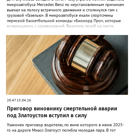
микроавтобуса Mercedes Benz по неустановленным причинам
выехал на полосу встречного движения и столкнулся там с
грузовой «Газелью». В микроавтобусе ехали спортсмены
пермской баскетбольной команды «Бионорд Про», которые
возвращались с соревнований. Водитель погиб на месте,
восемь человек пострадали, среди них пассажир и водитель
«Газели». Одному из сопровождающих команды потребовалась
помощь медиков, его прооперировали в златоустовской
больнице. «Члены команды обратились в поликлинику
Златоуста. Все они осмотрены медицинскими специалистами,
получили необходимую помощь. Их состояние оценивается
как удовлетворительное. Сегодня они планируют выехать в
Пермь поездом», - сообщил губернатор Алексей Текслер.
Возбуждено уголовное дело, которым занимается
Следственный комитет.
20:47 15.04.26
Приговор виновнику смертельной аварии
под Златоустом вступил в силу
Узаконен приговор водителю, по вине которого в июне 2025-
го на дороге Миасс-Златоуст погибла молодая пара. В тот