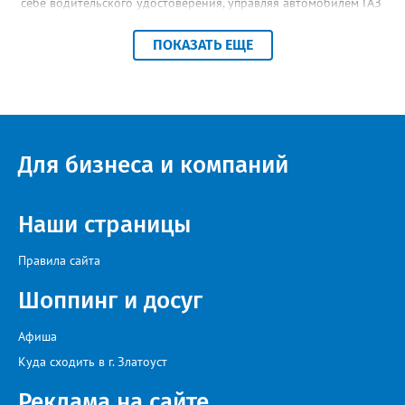
себе водительского удостоверения, управляя автомобилем ГАЗ
24 потерял управление, допустил выезд за пределы проезжей
части и наехал на дерево. В результате ДТП пассажир
ПОКАЗАТЬ ЕЩЕ
автомобиля скончался в больнице от полученных травм», -
уточнили в региональной прокуратуре. Наказание в виде
шести с половиной лет в колонии-поселении и лишения
водительских прав на два с половиной года суд назначил с
учётом позиции государственного обвинителя.
Для бизнеса и компаний
Наши страницы
Правила сайта
Шоппинг и досуг
Афиша
Куда сходить в г. Златоуст
Реклама на сайте