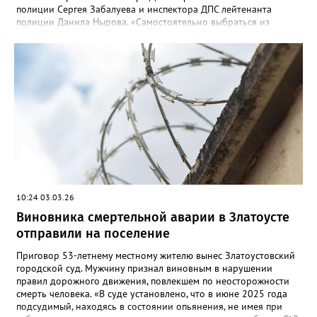
полиции Сергея Забалуева и инспектора ДПС лейтенанта
полиции Данила Нырова. «Самостоятельно выбраться из
снежной каши водителю не удалось, он позвонил в дежурную
часть полиции (напомним номера телефонов: 02/102).
Дежурный направил экипаж ДПС, который при помощи троса
вытащил застрявшее транспортное средство на проезжую
часть», - уточнили в полиции. Там призвали автомобилистов
быть осторожнее при маневрировании и учитывать погодные
условия.
10:24 03.03.26
Виновника смертельной аварии в Златоусте
отправили на поселение
Приговор 53-летнему местному жителю вынес Златоустовский
городской суд. Мужчину признал виновным в нарушении
правил дорожного движения, повлекшем по неосторожности
смерть человека. «В суде установлено, что в июне 2025 года
подсудимый, находясь в состоянии опьянения, не имея при