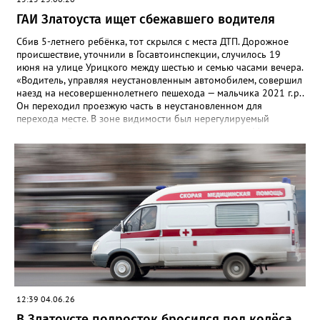
ГАИ Златоуста ищет сбежавшего водителя
Сбив 5-летнего ребёнка, тот скрылся с места ДТП. Дорожное
происшествие, уточнили в Госавтоинспекции, случилось 19
июня на улице Урицкого между шестью и семью часами вечера.
«Водитель, управляя неустановленным автомобилем, совершил
наезд на несовершеннолетнего пешехода — мальчика 2021 г.р..
Он переходил проезжую часть в неустановленном для
перехода месте. В зоне видимости был нерегулируемый
пешеходный переход», — говорится в комментарии. Мальчик
получил незначительные травмы, помощь ему оказали на
месте. Очевидцев ЧП просят обратиться в ГАИ по адресу: пр.
Гагарина, д. 23, кабинет 12 или звонить по телефонам: 8 (3513)
65-32-91 (дежурная часть ОМВД), или 79-93-33, 8 (951) 474-
65-36.
12:39 04.06.26
В Златоусте подросток бросился под колёса