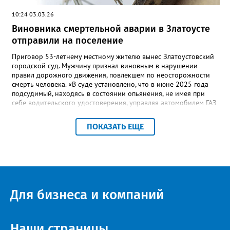
10:24 03.03.26
Виновника смертельной аварии в Златоусте
отправили на поселение
Приговор 53-летнему местному жителю вынес Златоустовский
городской суд. Мужчину признал виновным в нарушении
правил дорожного движения, повлекшем по неосторожности
смерть человека. «В суде установлено, что в июне 2025 года
подсудимый, находясь в состоянии опьянения, не имея при
себе водительского удостоверения, управляя автомобилем ГАЗ
24 потерял управление, допустил выезд за пределы проезжей
части и наехал на дерево. В результате ДТП пассажир
ПОКАЗАТЬ ЕЩЕ
автомобиля скончался в больнице от полученных травм», -
уточнили в региональной прокуратуре. Наказание в виде
шести с половиной лет в колонии-поселении и лишения
водительских прав на два с половиной года суд назначил с
учётом позиции государственного обвинителя.
Для бизнеса и компаний
Наши страницы