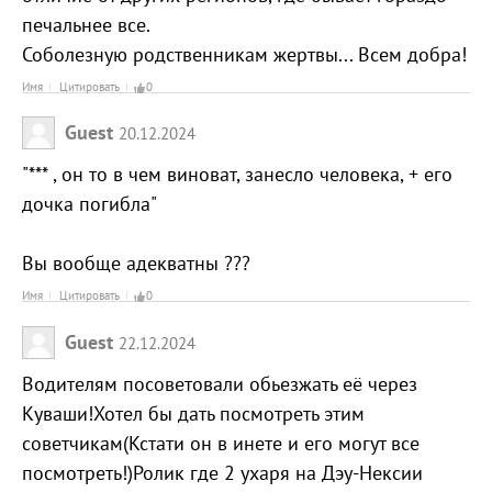
печальнее все.
Соболезную родственникам жертвы... Всем добра!
Имя
Цитировать
0
Guest
20.12.2024
"*** , он то в чем виноват, занесло человека, + его
дочка погибла"
Вы вообще адекватны ???
Имя
Цитировать
0
Guest
22.12.2024
Водителям посоветовали обьезжать её через
Куваши!Хотел бы дать посмотреть этим
советчикам(Кстати он в инете и его могут все
посмотреть!)Ролик где 2 ухаря на Дэу-Нексии