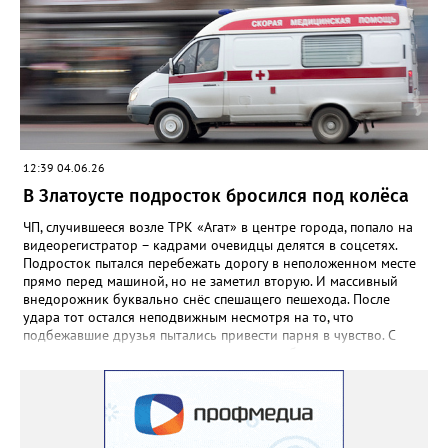
65-32-91 (дежурная часть ОМВД), или 79-93-33, 8 (951) 474-
65-36.
12:39 04.06.26
В Златоусте подросток бросился под колёса
ЧП, случившееся возле ТРК «Агат» в центре города, попало на
видеорегистратор – кадрами очевидцы делятся в соцсетях.
Подросток пытался перебежать дорогу в неположенном месте
прямо перед машиной, но не заметил вторую. И массивный
внедорожник буквально снёс спешащего пешехода. После
удара тот остался неподвижным несмотря на то, что
подбежавшие друзья пытались привести парня в чувство. С
места аварии пострадавшего доставили в больницу.