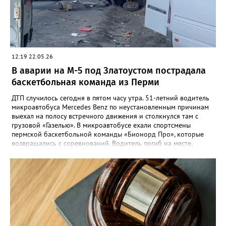
12:19 22.05.26
В аварии на М-5 под Златоустом пострадала
баскетбольная команда из Перми
ДТП случилось сегодня в пятом часу утра. 51-летний водитель
микроавтобуса Mercedes Benz по неустановленным причинам
выехал на полосу встречного движения и столкнулся там с
грузовой «Газелью». В микроавтобусе ехали спортсмены
пермской баскетбольной команды «Бионорд Про», которые
возвращались с соревнований. Водитель погиб на месте,
восемь человек пострадали, среди них пассажир и водитель
«Газели». Одному из сопровождающих команды потребовалась
помощь медиков, его прооперировали в златоустовской
больнице. «Члены команды обратились в поликлинику
Златоуста. Все они осмотрены медицинскими специалистами,
получили необходимую помощь. Их состояние оценивается
как удовлетворительное. Сегодня они планируют выехать в
Пермь поездом», - сообщил губернатор Алексей Текслер.
Возбуждено уголовное дело, которым занимается