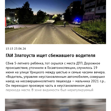
15:15 23.06.26
ГАИ Златоуста ищет сбежавшего водителя
Сбив 5-летнего ребёнка, тот скрылся с места ДТП. Дорожное
происшествие, уточнили в Госавтоинспекции, случилось 19
июня на улице Урицкого между шестью и семью часами вечера.
«Водитель, управляя неустановленным автомобилем, совершил
наезд на несовершеннолетнего пешехода — мальчика 2021 г.р..
Он переходил проезжую часть в неустановленном для
перехода месте. В зоне видимости был нерегулируемый
пешеходный переход», — говорится в комментарии. Мальчик
получил незначительные травмы, помощь ему оказали на
месте. Очевидцев ЧП просят обратиться в ГАИ по адресу: пр.
Гагарина, д. 23, кабинет 12 или звонить по телефонам: 8 (3513)