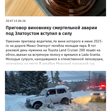
Следственный комитет.
20:47 15.04.26
Приговор виновнику смертельной аварии
под Златоустом вступил в силу
Узаконен приговор водителю, по вине которого в июне 2025-
го на дороге Миасс-Златоуст погибла молодая пара. В тот
роковой день мужчина на Toyota Land Cruiser 200 пошёл на
обгон, въехал на встречную полосу и врезался в Lada Granta.
Молодые супруги, находившиеся в отечественной легковушке,
скончались на месте. В декабре Миасский городской суд
приговорил водителя внедорожника к пяти годам в колонии-
поселении, а также на два года и 10 месяцев лишил
водительских прав. Его также обязали выплатить
родственникам погибших в общей сложности 3 миллиона
рублей. «Осужденный не согласился с решением, в
апелляционной жалобе просил вынести оправдательный
приговор, указывая на ненадлежащее содержание дороги, из-
за чего произошел выезд на встречную полосу. Апелляционная
инстанция Челябинского областного суда с учетом позиции
прокурора оставила жалобу без удовлетворения. Приговор