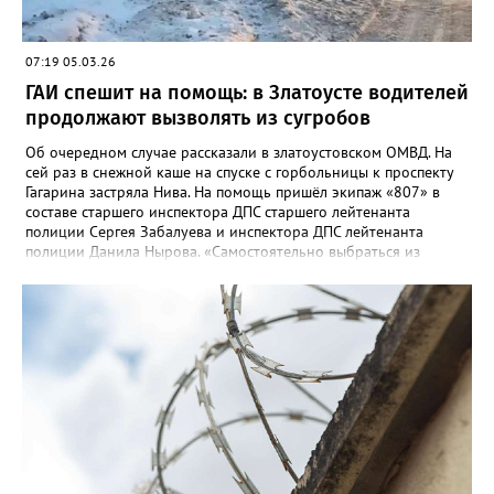
вступил в законную силу», – сообщили в пресс-центре
региональной прокуратуры.
07:19 05.03.26
ГАИ спешит на помощь: в Златоусте водителей
продолжают вызволять из сугробов
Об очередном случае рассказали в златоустовском ОМВД. На
сей раз в снежной каше на спуске с горбольницы к проспекту
Гагарина застряла Нива. На помощь пришёл экипаж «807» в
составе старшего инспектора ДПС старшего лейтенанта
полиции Сергея Забалуева и инспектора ДПС лейтенанта
полиции Данила Нырова. «Самостоятельно выбраться из
снежной каши водителю не удалось, он позвонил в дежурную
часть полиции (напомним номера телефонов: 02/102).
Дежурный направил экипаж ДПС, который при помощи троса
вытащил застрявшее транспортное средство на проезжую
часть», - уточнили в полиции. Там призвали автомобилистов
быть осторожнее при маневрировании и учитывать погодные
условия.