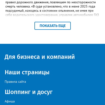
правил дорожного движения, повлекшем по неосторожности
смерть человека. «В суде установлено, что в июне 2025 года
подсудимый, находясь в состоянии опьянения, не имея при
себе водительского удостоверения, управляя автомобилем ГАЗ
24 потерял управление, допустил выезд за пределы проезжей
части и наехал на дерево. В результате ДТП пассажир
ПОКАЗАТЬ ЕЩЕ
автомобиля скончался в больнице от полученных травм», -
уточнили в региональной прокуратуре. Наказание в виде
шести с половиной лет в колонии-поселении и лишения
водительских прав на два с половиной года суд назначил с
учётом позиции государственного обвинителя.
Для бизнеса и компаний
Наши страницы
Правила сайта
Шоппинг и досуг
Афиша