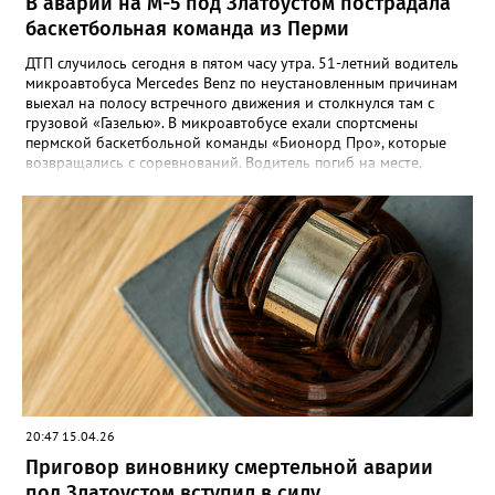
В аварии на М-5 под Златоустом пострадала
баскетбольная команда из Перми
ДТП случилось сегодня в пятом часу утра. 51-летний водитель
микроавтобуса Mercedes Benz по неустановленным причинам
выехал на полосу встречного движения и столкнулся там с
грузовой «Газелью». В микроавтобусе ехали спортсмены
пермской баскетбольной команды «Бионорд Про», которые
возвращались с соревнований. Водитель погиб на месте,
восемь человек пострадали, среди них пассажир и водитель
«Газели». Одному из сопровождающих команды потребовалась
помощь медиков, его прооперировали в златоустовской
больнице. «Члены команды обратились в поликлинику
Златоуста. Все они осмотрены медицинскими специалистами,
получили необходимую помощь. Их состояние оценивается
как удовлетворительное. Сегодня они планируют выехать в
Пермь поездом», - сообщил губернатор Алексей Текслер.
Возбуждено уголовное дело, которым занимается
Следственный комитет.
20:47 15.04.26
Приговор виновнику смертельной аварии
под Златоустом вступил в силу