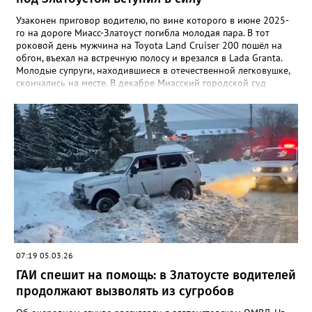
Узаконен приговор водителю, по вине которого в июне 2025-
го на дороге Миасс-Златоуст погибла молодая пара. В тот
роковой день мужчина на Toyota Land Cruiser 200 пошёл на
обгон, въехал на встречную полосу и врезался в Lada Granta.
Молодые супруги, находившиеся в отечественной легковушке,
скончались на месте. В декабре Миасский городской суд
приговорил водителя внедорожника к пяти годам в колонии-
поселении, а также на два года и 10 месяцев лишил
водительских прав. Его также обязали выплатить
родственникам погибших в общей сложности 3 миллиона
рублей. «Осужденный не согласился с решением, в
апелляционной жалобе просил вынести оправдательный
приговор, указывая на ненадлежащее содержание дороги, из-
за чего произошел выезд на встречную полосу. Апелляционная
инстанция Челябинского областного суда с учетом позиции
прокурора оставила жалобу без удовлетворения. Приговор
вступил в законную силу», – сообщили в пресс-центре
региональной прокуратуры.
07:19 05.03.26
ГАИ спешит на помощь: в Златоусте водителей
продолжают вызволять из сугробов