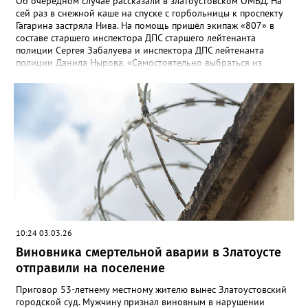
Об очередном случае рассказали в златоустовском ОМВД. На
сей раз в снежной каше на спуске с горбольницы к проспекту
Гагарина застряла Нива. На помощь пришёл экипаж «807» в
составе старшего инспектора ДПС старшего лейтенанта
полиции Сергея Забалуева и инспектора ДПС лейтенанта
полиции Данила Нырова. «Самостоятельно выбраться из
снежной каши водителю не удалось, он позвонил в дежурную
часть полиции (напомним номера телефонов: 02/102).
Дежурный направил экипаж ДПС, который при помощи троса
вытащил застрявшее транспортное средство на проезжую
часть», - уточнили в полиции. Там призвали автомобилистов
быть осторожнее при маневрировании и учитывать погодные
условия.
10:24 03.03.26
Виновника смертельной аварии в Златоусте
отправили на поселение
Приговор 53-летнему местному жителю вынес Златоустовский
городской суд. Мужчину признал виновным в нарушении