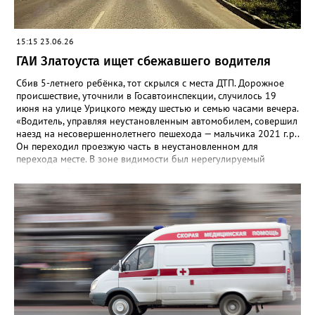
15:15 23.06.26
ГАИ Златоуста ищет сбежавшего водителя
Сбив 5-летнего ребёнка, тот скрылся с места ДТП. Дорожное
происшествие, уточнили в Госавтоинспекции, случилось 19
июня на улице Урицкого между шестью и семью часами вечера.
«Водитель, управляя неустановленным автомобилем, совершил
наезд на несовершеннолетнего пешехода — мальчика 2021 г.р..
Он переходил проезжую часть в неустановленном для
перехода месте. В зоне видимости был нерегулируемый
пешеходный переход», — говорится в комментарии. Мальчик
получил незначительные травмы, помощь ему оказали на
месте. Очевидцев ЧП просят обратиться в ГАИ по адресу: пр.
Гагарина, д. 23, кабинет 12 или звонить по телефонам: 8 (3513)
65-32-91 (дежурная часть ОМВД), или 79-93-33, 8 (951) 474-
65-36.