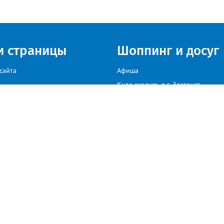
и страницы
Шоппинг и досуг
сайта
Афиша
Куда сходить в г. Златоуст
мы на сайте звоните: +79222307040, пишите: target-profmedia@mail.ru
иков. В случае, если автор того или иного объекта авторского права, размещенного н