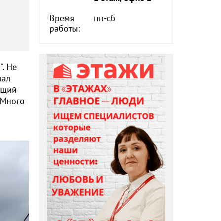
Время
пн-сб
работы:
. Не
иал
ящий
 Много