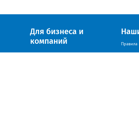
Для бизнеса и
Наш
компаний
Правила 
Присоединяйтесь к нам
© zlatoust.info 2020
По вопросам размещения рекла
Политика конфиденциальности
«Весь контент, размещаемый на сайте, получен из открытых источн
соответствующие обращения по адресу: es@zlatoust.info»