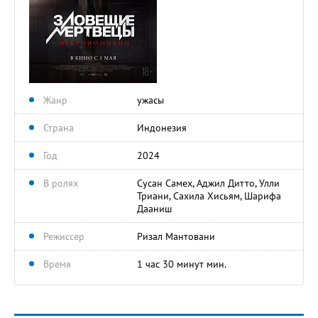
Жанр
ужасы
Страна
Индонезия
Год
2024
В ролях
Сусан Самех, Аджил Дитто, Улли
Триани, Сахила Хисьям, Шарифа
Дааниш
Режиссер
Ризал Мантовани
Время
1 час 30 минут мин.