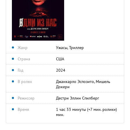
Жанр
Ужасы, Триллер
Страна
США
Год
2024
В ролях
Джанкарло Эспозито, Мишель
Докери
Режиссер
Дестри Эллин Спилберг
Время
1 час 33 минуты (+7 мин. ролики)
мин.