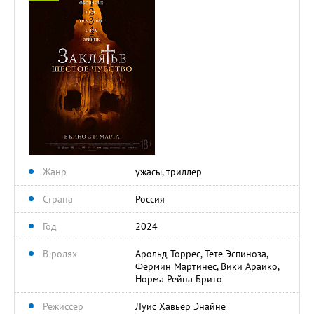
Жанр
ужасы, триллер
Страна
Россия
Год
2024
В ролях
Арольд Торрес, Тете Эспиноза,
Фермин Мартинес, Вики Араико,
Норма Рейна Брито
Режиссер
Луис Хавьер Энайне