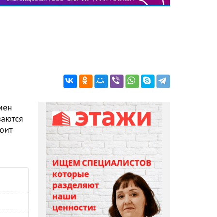
мен
ваются
оит