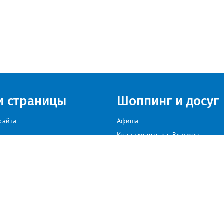
и страницы
Шоппинг и досуг
сайта
Афиша
Куда сходить в г. Златоуст
мы на сайте звоните: +79222307040, пишите: target-profmedia@mail.ru