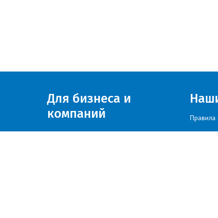
Для бизнеса и
Наш
компаний
Правила 
Присоединяйтесь к нам
© zlatoust.info 2020
По вопросам размещения рекла
Политика конфиденциальности