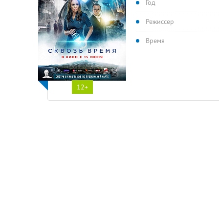
Год
Режиссер
Время
12+