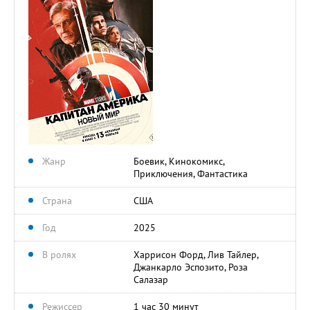
Жанр
Боевик, Кинокомикс,
Приключения, Фантастика
Страна
США
Год
2025
В ролях
Харрисон Форд, Лив Тайлер,
Джанкарло Эспозито, Роза
Салазар
Режиссер
1 час 30 минут