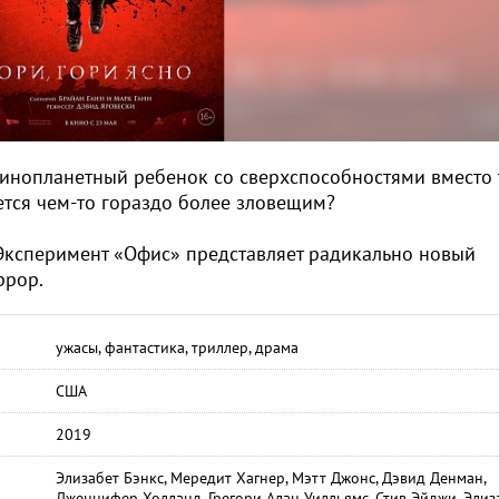
 инопланетный ребенок cо сверхспособностями вместо 
жется чем-то гораздо более зловещим?
«Эксперимент «Офис» представляет радикально новый
ррор.
ужасы, фантастика, триллер, драма
США
2019
Элизабет Бэнкс, Мередит Хагнер, Мэтт Джонс, Дэвид Денман,
Дженнифер Холланд, Грегори Алан Уилльямс, Стив Эйджи, Элиз