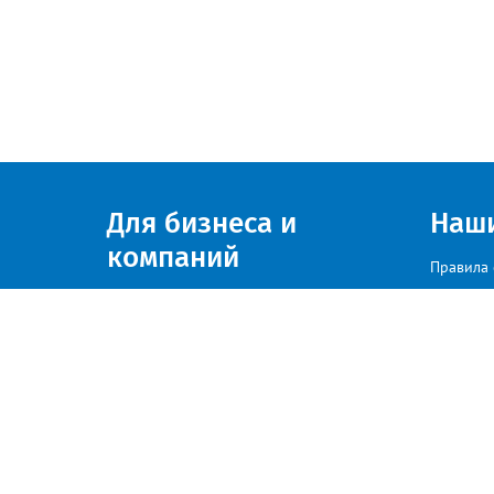
Для бизнеса и
Наш
компаний
Правила 
Присоединяйтесь к нам
© zlatoust.info 2020
По вопросам размещения рекла
Политика конфиденциальности