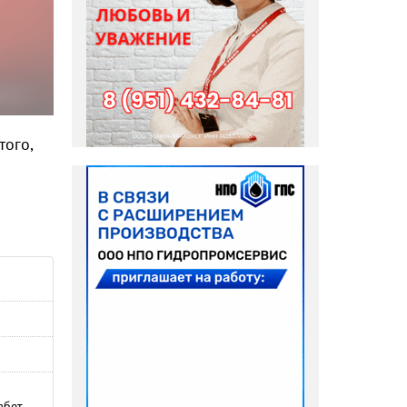
того,
абет