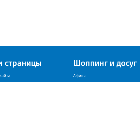
и страницы
Шоппинг и досуг
сайта
Афиша
Куда сходить в г. Златоуст
мы на сайте звоните: +79222307040, пишите: target-profmedia@mail.ru