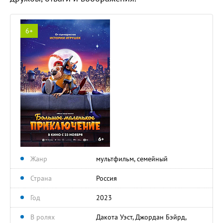
6+
Жанр
мультфильм, семейный
Страна
Россия
Год
2023
В ролях
Дакота Уэст, Джордан Бэйрд,