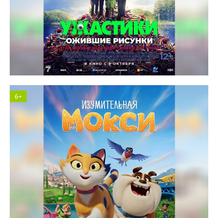
Космос кинотеатр
6+