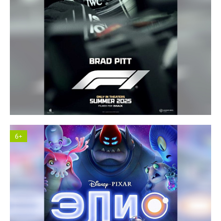
Космос кинотеатр
6+