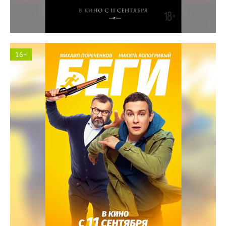
16+
Солярис кинотеатр