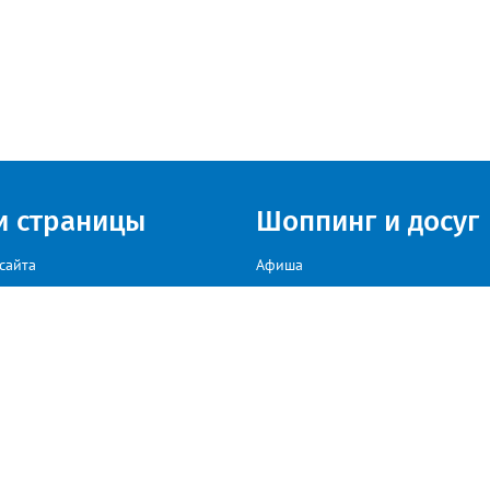
и страницы
Шоппинг и досуг
сайта
Афиша
Куда сходить в г. Златоуст
мы на сайте звоните: +79222307040, пишите: target-profmedia@mail.ru