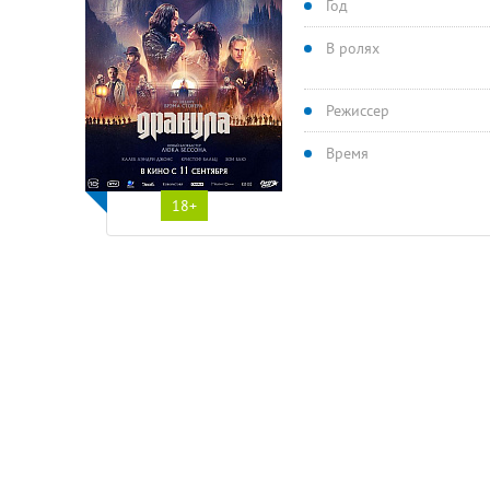
Год
В ролях
Режиссер
Время
18+