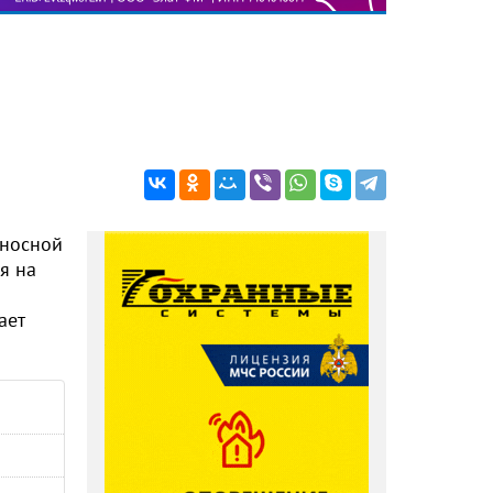
оносной
я на
ает