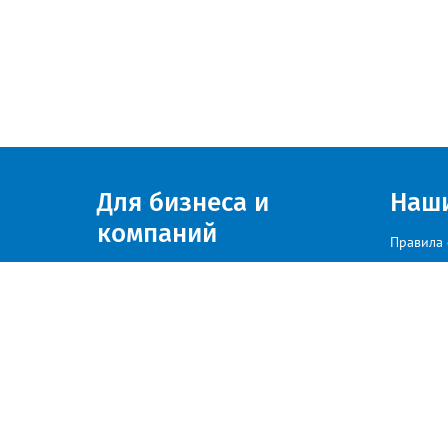
Для бизнеса и
Наш
компаний
Правила 
Присоединяйтесь к нам
© zlatoust.info 2020
По вопросам размещения рекла
Политика конфиденциальности