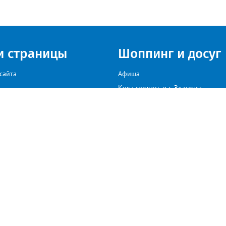
и страницы
Шоппинг и досуг
сайта
Афиша
Куда сходить в г. Златоуст
мы на сайте звоните: +79222307040, пишите: target-profmedia@mail.ru
иков. В случае, если автор того или иного объекта авторского права, размещенного н