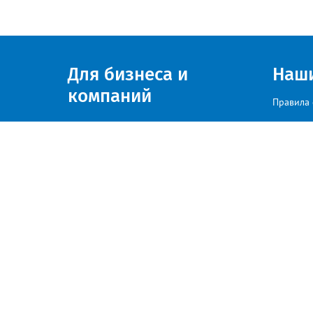
Для бизнеса и
Наш
компаний
Правила 
Присоединяйтесь к нам
© zlatoust.info 2020
По вопросам размещения рекла
Политика конфиденциальности
«Весь контент, размещаемый на сайте, получен из открытых источн
соответствующие обращения по адресу: es@zlatoust.info»