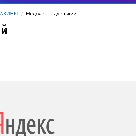
ГАЗИНЫ
Медочек сладенький
ий