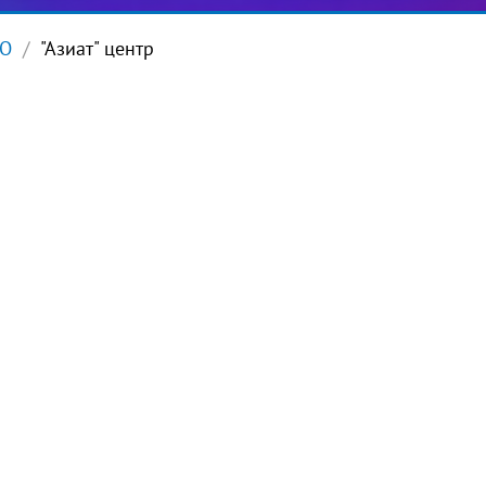
ТО
"Азиат" центр