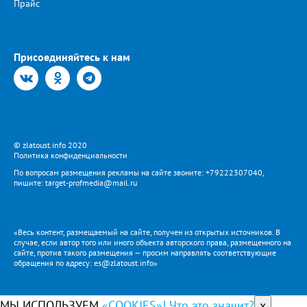
Прайс
Присоединяйтесь к нам
© zlatoust.info 2020
Политика конфиденциальности
По вопросам размещения рекламы на сайте звоните: +79222307040,
пишите: target-profmedia@mail.ru
«Весь контент, размещаемый на сайте, получен из открытых источников. В
случае, если автор того или иного объекта авторского права, размещенного на
сайте, против такого размещения — просим направлять соответствующие
обращения по адресу: es@zlatoust.info»
МЫ ИСПОЛЬЗУЕМ
«COOKIES»! Что это значит?
x