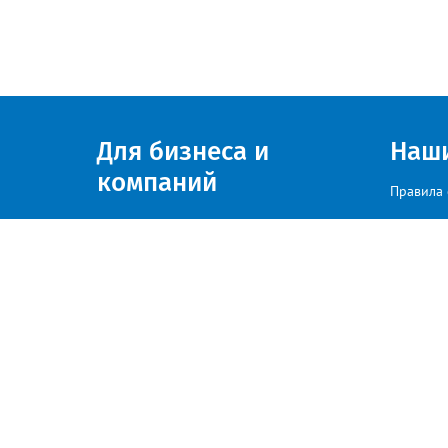
Для бизнеса и
Наш
компаний
Правила 
Присоединяйтесь к нам
© zlatoust.info 2020
По вопросам размещения рекла
Политика конфиденциальности
«Весь контент, размещаемый на сайте, получен из открытых источн
соответствующие обращения по адресу: es@zlatoust.info»