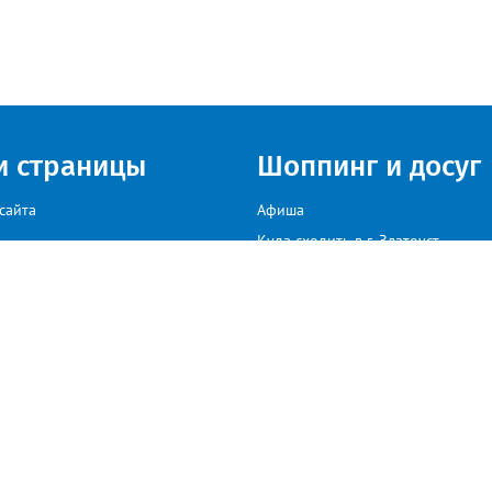
и страницы
Шоппинг и досуг
сайта
Афиша
Куда сходить в г. Златоуст
мы на сайте звоните: +79222307040, пишите: target-profmedia@mail.ru
иков. В случае, если автор того или иного объекта авторского права, размещенного н