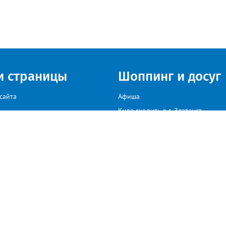
и страницы
Шоппинг и досуг
сайта
Афиша
Куда сходить в г. Златоуст
мы на сайте звоните: +79222307040, пишите: target-profmedia@mail.ru
иков. В случае, если автор того или иного объекта авторского права, размещенного н