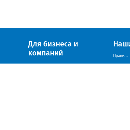
Для бизнеса и
Наш
компаний
Правила 
Присоединяйтесь к нам
© zlatoust.info 2020
По вопросам размещения рекла
Политика конфиденциальности
«Весь контент, размещаемый на сайте, получен из открытых источн
соответствующие обращения по адресу: es@zlatoust.info»