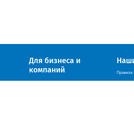
Для бизнеса и
Наш
компаний
Правила 
Присоединяйтесь к нам
© zlatoust.info 2020
По вопросам размещения рекла
Политика конфиденциальности