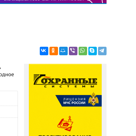
ь
лодное