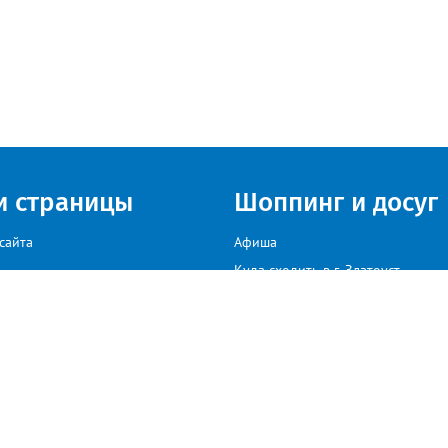
и страницы
Шоппинг и досуг
сайта
Афиша
Куда сходить в г. Златоуст
мы на сайте звоните: +79222307040, пишите: target-profmedia@mail.ru