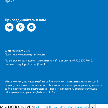
Прайс
Присоединяйтесь к нам
© zlatoust.info 2020
Политика конфиденциальности
По вопросам размещения рекламы на сайте звоните: +79222307040,
пишите: target-profmedia@mail.ru
«Весь контент, размещаемый на сайте, получен из открытых источников. В
случае, если автор того или иного объекта авторского права, размещенного на
сайте, против такого размещения — просим направлять соответствующие
обращения по адресу: es@zlatoust.info»
МЫ ИСПОЛЬЗУЕМ
«COOKIES»! Что это значит?
x