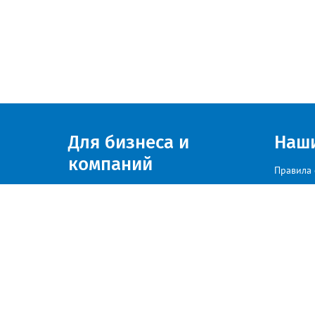
Для бизнеса и
Наш
компаний
Правила 
Присоединяйтесь к нам
© zlatoust.info 2020
По вопросам размещения рекла
Политика конфиденциальности