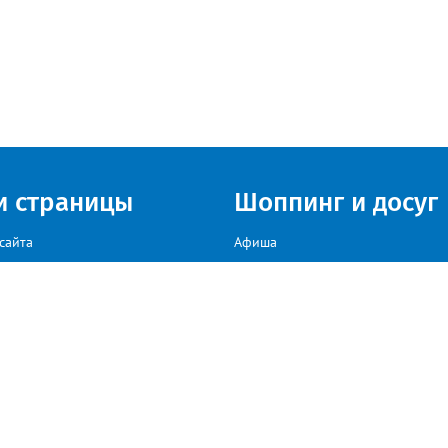
и страницы
Шоппинг и досуг
сайта
Афиша
Куда сходить в г. Златоуст
мы на сайте звоните: +79222307040, пишите: target-profmedia@mail.ru