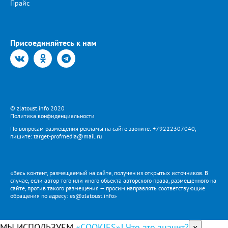
Прайс
Присоединяйтесь к нам
© zlatoust.info 2020
Политика конфиденциальности
По вопросам размещения рекламы на сайте звоните: +79222307040,
пишите: target-profmedia@mail.ru
«Весь контент, размещаемый на сайте, получен из открытых источников. В
случае, если автор того или иного объекта авторского права, размещенного на
сайте, против такого размещения — просим направлять соответствующие
обращения по адресу: es@zlatoust.info»
МЫ ИСПОЛЬЗУЕМ
«COOKIES»! Что это значит?
x