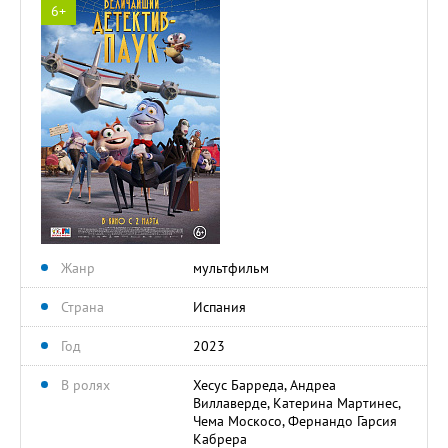
6+
Жанр
мультфильм
Страна
Испания
Год
2023
В ролях
Хесус Барреда, Андреа
Виллаверде, Катерина Мартинес,
Чема Москосо, Фернандо Гарсия
Кабрера