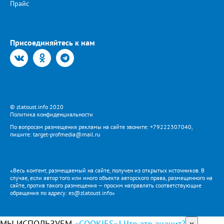
Прайс
Присоединяйтесь к нам
© zlatoust.info 2020
Политика конфиденциальности
По вопросам размещения рекламы на сайте звоните: +79222307040,
пишите: target-profmedia@mail.ru
«Весь контент, размещаемый на сайте, получен из открытых источников. В
случае, если автор того или иного объекта авторского права, размещенного на
сайте, против такого размещения — просим направлять соответствующие
обращения по адресу: es@zlatoust.info»
МЫ ИСПОЛЬЗУЕМ
«COOKIES»! Что это значит?
x