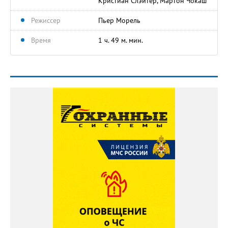
Кристиан Слэйтер, Мартон Чокаш
Режиссер
Пьер Морель
Время
1 ч. 49 м. мин.