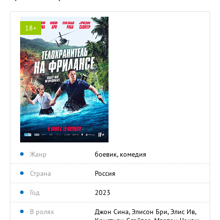
18+
Жанр
боевик, комедия
Страна
Россия
Год
2023
В ролях
Джон Сина, Элисон Бри, Элис Ив,