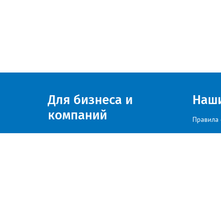
Для бизнеса и
Наш
компаний
Правила 
Присоединяйтесь к нам
© zlatoust.info 2020
По вопросам размещения рекла
Политика конфиденциальности