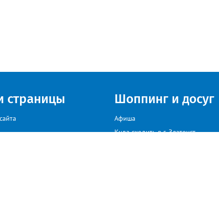
и страницы
Шоппинг и досуг
сайта
Афиша
Куда сходить в г. Златоуст
мы на сайте звоните: +79222307040, пишите: target-profmedia@mail.ru