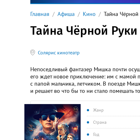
Главная
Афиша
Кино
Тайна Чёрной
Тайна Чёрной Руки
Солярис кинотеатр
Непоседливый фантазер Мишка почти осуще
его ждет новое приключение: им с мамой п
с папой мальчика, летчиком. В поезде Ми
и решает во что бы то ни стало помешать 
Жанр
Страна
Год