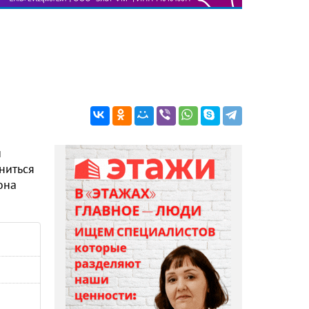
и
ниться
она