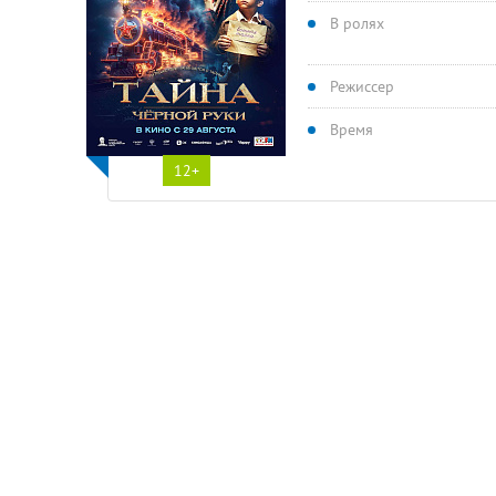
В ролях
Режиссер
Время
12+