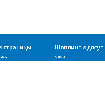
и страницы
Шоппинг и досуг
сайта
Афиша
Куда сходить в г. Златоуст
мы на сайте звоните: +79222307040, пишите: target-profmedia@mail.ru