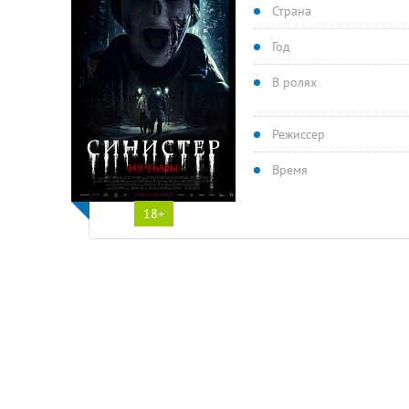
Страна
Год
В ролях
Режиссер
Время
18+