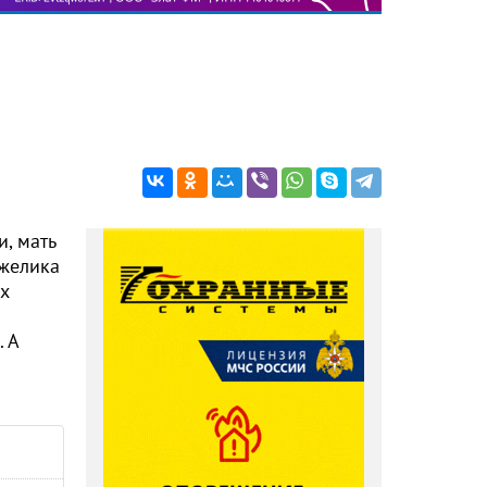
, мать
нжелика
их
 А