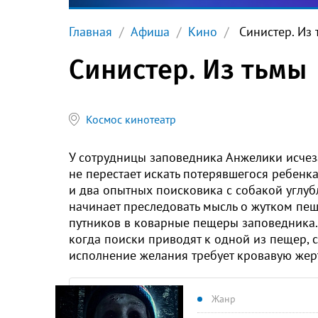
Главная
Афиша
Кино
Синистер. Из 
Синистер. Из тьмы
Космос кинотеатр
У сотрудницы заповедника Анжелики исчезае
не перестает искать потерявшегося ребенка
и два опытных поисковика с собакой углу
начинает преследовать мысль о жутком пещ
путников в коварные пещеры заповедника. Ч
когда поиски приводят к одной из пещер, ст
исполнение желания требует кровавую же
Жанр