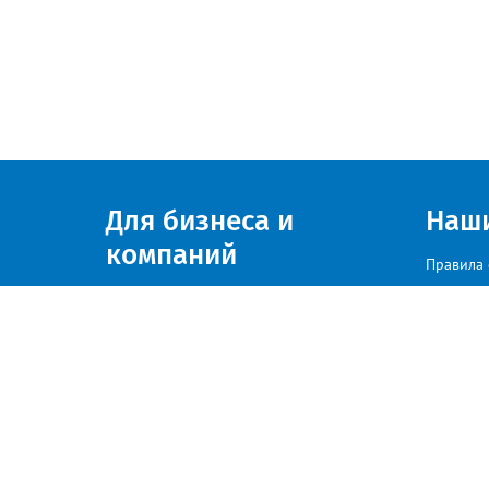
Для бизнеса и
Наш
компаний
Правила 
Присоединяйтесь к нам
© zlatoust.info 2020
По вопросам размещения рекла
Политика конфиденциальности