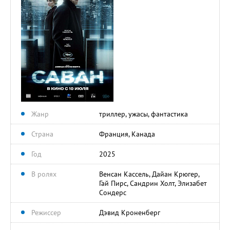
Жанр
триллер, ужасы, фантастика
Страна
Франция, Канада
Год
2025
В ролях
Венсан Кассель, Дайан Крюгер,
Гай Пирс, Сандрин Холт, Элизабет
Сондерс
Режиссер
Дэвид Кроненберг