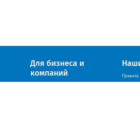
Для бизнеса и
Наш
компаний
Правила 
Присоединяйтесь к нам
© zlatoust.info 2020
По вопросам размещения рекла
Политика конфиденциальности