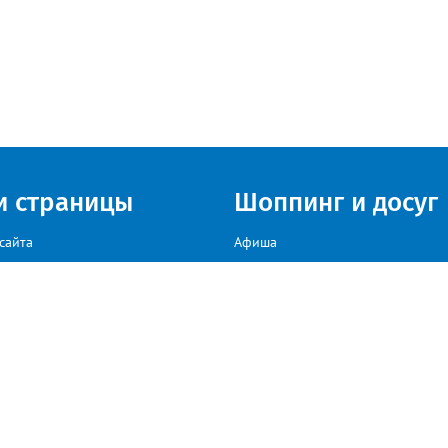
и страницы
Шоппинг и досуг
сайта
Афиша
Куда сходить в г. Златоуст
мы на сайте звоните: +79222307040, пишите: target-profmedia@mail.ru