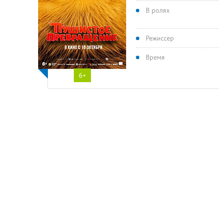
В ролях
Режиссер
Время
6+