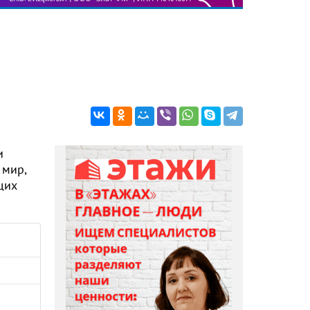
и
 мир,
щих