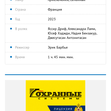
Страна
Франция
Год
2023
В ролях
Яссир Дриф, Александра Лами,
Юсеф Хаджди, Надия Бензакур,
Джесутасан Антонитасан
Режиссер
Эрик Барбье
Время
1 ч. 45 мин. мин.