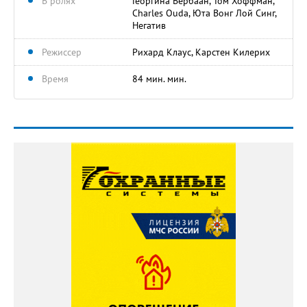
В ролях
Георгина Вербаан, Том Хоффман,
Charles Ouda, Юта Вонг Лой Синг,
Негатив
Режиссер
Рихард Клаус, Карстен Килерих
Время
84 мин. мин.