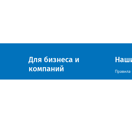
Для бизнеса и
Наш
компаний
Правила 
Присоединяйтесь к нам
© zlatoust.info 2020
По вопросам размещения рекла
Политика конфиденциальности