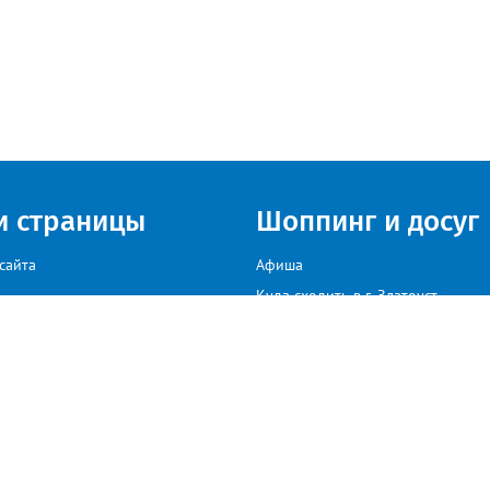
и страницы
Шоппинг и досуг
сайта
Афиша
Куда сходить в г. Златоуст
мы на сайте звоните: +79222307040, пишите: target-profmedia@mail.ru