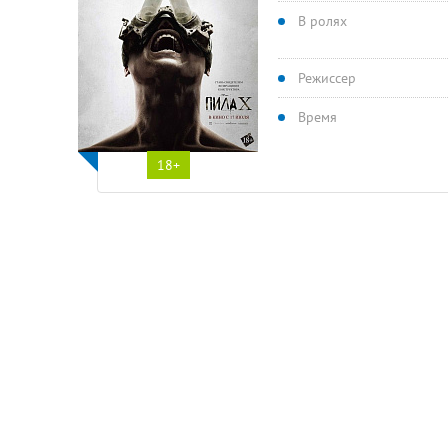
В ролях
Режиссер
Время
18+