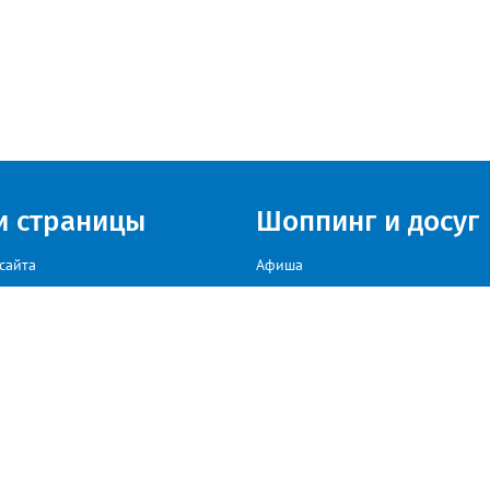
и страницы
Шоппинг и досуг
сайта
Афиша
Куда сходить в г. Златоуст
мы на сайте звоните: +79222307040, пишите: target-profmedia@mail.ru