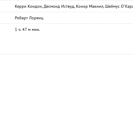
Керри Кондон, Десмонд Иствуд, Конор Макнил, Шеймус О’Хар
Роберт Лоренц
1 ч. 47 м мин.