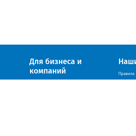
Для бизнеса и
Наш
компаний
Правила 
Присоединяйтесь к нам
© zlatoust.info 2020
По вопросам размещения рекла
Политика конфиденциальности