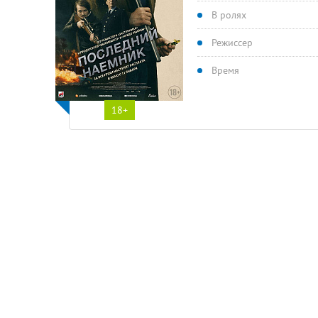
В ролях
Режиссер
Время
18+