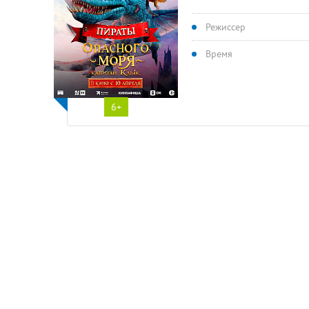
Режиссер
Время
6+