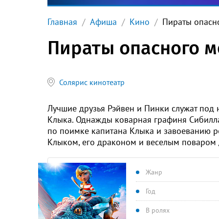
Главная
Афиша
Кино
Пираты опасн
Пираты опасного м
Солярис кинотеатр
Лучшие друзья Рэйвен и Пинки служат под 
Клыка. Однажды коварная графиня Сибилла
по поимке капитана Клыка и завоеванию р
Клыком, его драконом и веселым поваром 
Жанр
Год
В ролях