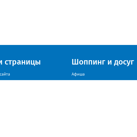
и страницы
Шоппинг и досуг
сайта
Афиша
Куда сходить в г. Златоуст
мы на сайте звоните: +79222307040, пишите: target-profmedia@mail.ru