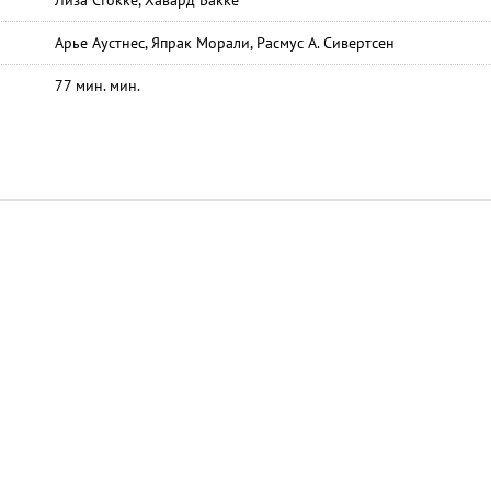
Лиза Стокке, Хавард Бакке
Арье Аустнес, Япрак Морали, Расмус А. Сивертсен
77 мин. мин.