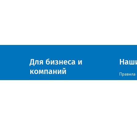
Для бизнеса и
Наш
компаний
Правила 
Присоединяйтесь к нам
© zlatoust.info 2020
По вопросам размещения рекла
Политика конфиденциальности