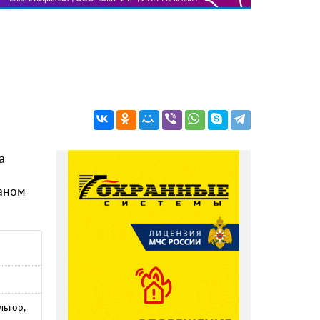
а
таном
льгор,