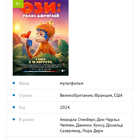
6+
Жанр
мультфильм
Страна
Великобритания, Франция, США
Год
2024
В ролях
Амандла Стенберг, Дин-Чарльз
Чепмен, Джимон Хонсу, Дональд
Сазерленд, Лора Дерн