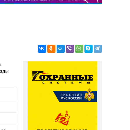
й
езды
тт,