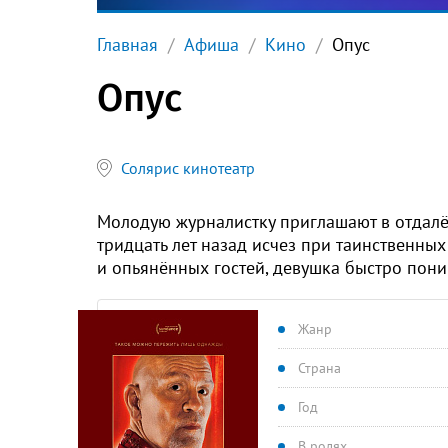
Главная
Афиша
Кино
Опус
Опус
Солярис кинотеатр
Молодую журналистку приглашают в отдалё
тридцать лет назад исчез при таинственны
и опьянённых гостей, девушка быстро поним
Жанр
Страна
Год
В ролях