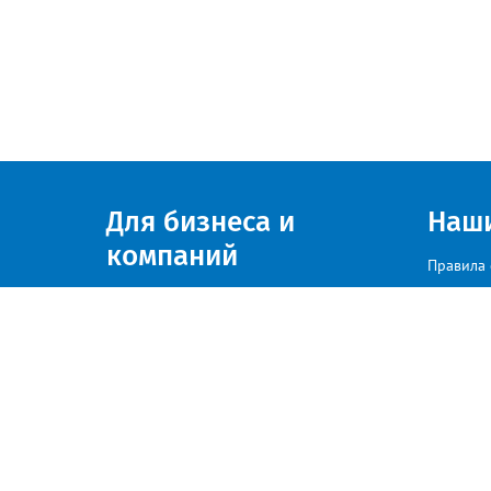
Для бизнеса и
Наш
компаний
Правила 
Присоединяйтесь к нам
© zlatoust.info 2020
По вопросам размещения рекла
Политика конфиденциальности