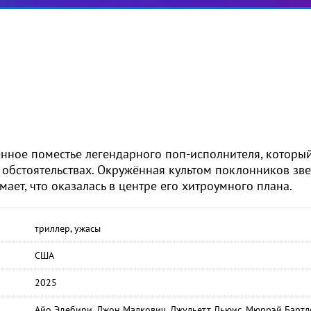
нное поместье легендарного поп-исполнителя, которы
х обстоятельствах. Окружённая культом поклонников зв
ает, что оказалась в центре его хитроумного плана.
триллер, ужасы
США
2025
Айо Эдебири, Джон Малкович, Джульетт Льюис, Мюррэй Бартле