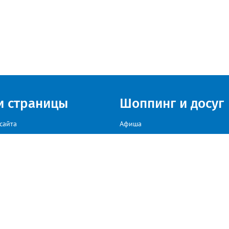
и страницы
Шоппинг и досуг
сайта
Афиша
Куда сходить в г. Златоуст
мы на сайте звоните: +79222307040, пишите: target-profmedia@mail.ru