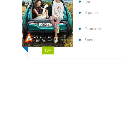
Год
В ролях
Режиссер
Время
12+