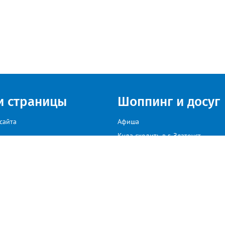
и страницы
Шоппинг и досуг
сайта
Афиша
Куда сходить в г. Златоуст
мы на сайте звоните: +79222307040, пишите: target-profmedia@mail.ru