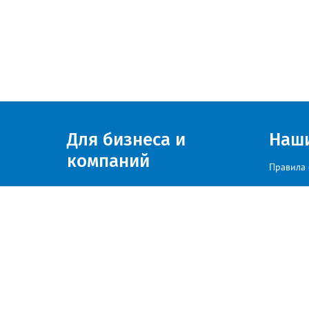
Для бизнеса и
Наш
компаний
Правила 
Присоединяйтесь к нам
© zlatoust.info 2020
По вопросам размещения рекла
Политика конфиденциальности