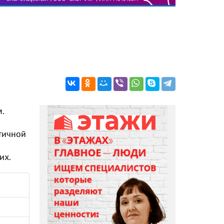
.
тичной
их.