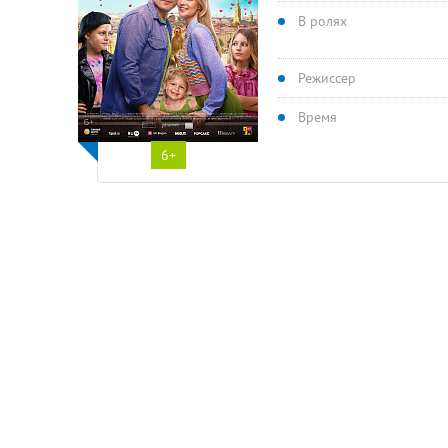
В ролях
Режиссер
Время
6+