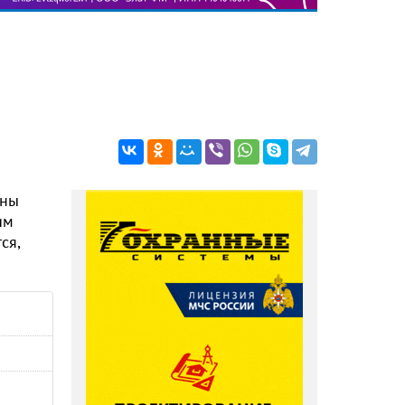
ены
им
ся,