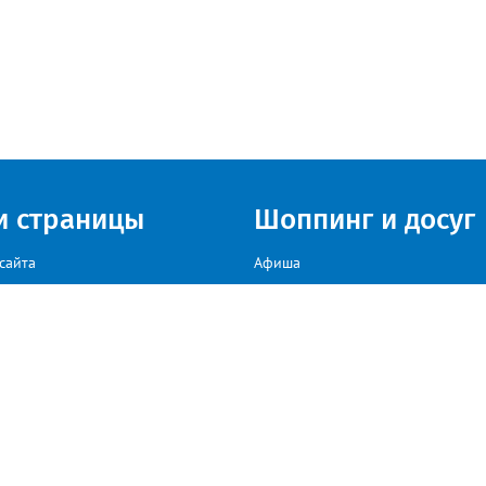
и страницы
Шоппинг и досуг
сайта
Афиша
Куда сходить в г. Златоуст
мы на сайте звоните: +79222307040, пишите: target-profmedia@mail.ru