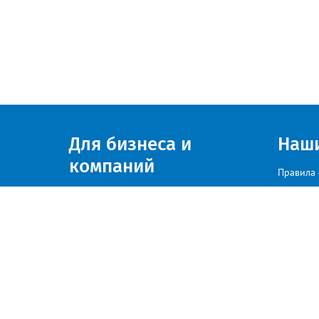
Для бизнеса и
Наш
компаний
Правила 
Присоединяйтесь к нам
© zlatoust.info 2020
По вопросам размещения рекла
Политика конфиденциальности