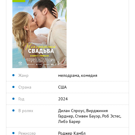
Жанр
мелодрама, комедия
Страна
США
Год
2024
В ролях
Дилан Спроус, Вирджиния
Гарднер, Стивен Бауэр, Роб Эстес,
Либэ Барер
Режиссер
Роджер Камбл