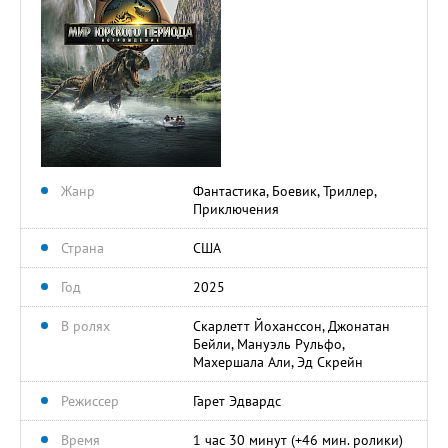
Жанр
Фантастика, Боевик, Триллер,
Приключения
Страна
США
Год
2025
В ролях
Скарлетт Йоханссон, Джонатан
Бейли, Мануэль Рульфо,
Махершала Али, Эд Скрейн
Режиссер
Гарет Эдвардс
Время
1 час 30 минут (+46 мин. ролики)