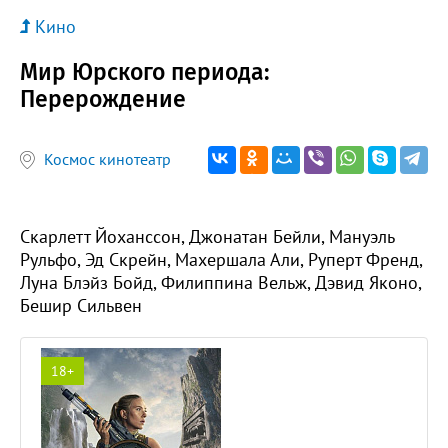
Кино
Мир Юрского периода:
Перерождение
Космос кинотеатр
Скарлетт Йоханссон, Джонатан Бейли, Мануэль
Рульфо, Эд Скрейн, Махершала Али, Руперт Френд,
Луна Блэйз Бойд, Филиппина Вельж, Дэвид Яконо,
Бешир Сильвен
18+