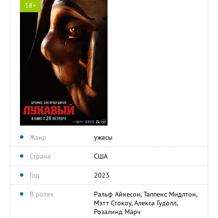
18+
Жанр
ужасы
Страна
США
Год
2023
В ролях
Ральф Айнесон, Таппенс Мидлтон,
Мэтт Стокоу, Алекса Гудолл,
Розалинд Марч