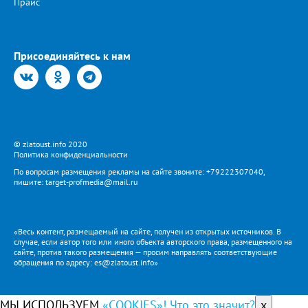
Прайс
Присоединяйтесь к нам
© zlatoust.info 2020
Политика конфиденциальности
По вопросам размещения рекламы на сайте звоните: +79222307040,
пишите: target-profmedia@mail.ru
«Весь контент, размещаемый на сайте, получен из открытых источников. В
случае, если автор того или иного объекта авторского права, размещенного на
сайте, против такого размещения — просим направлять соответствующие
обращения по адресу: es@zlatoust.info»
МЫ ИСПОЛЬЗУЕМ
«COOKIES»! Что это значит?
x