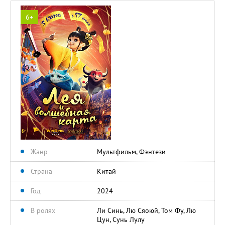
6+
Жанр
Мультфильм, Фэнтези
Страна
Китай
Год
2024
В ролях
Ли Синь, Лю Сяоюй, Том Фу, Лю
Цун, Сунь Лулу