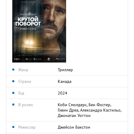
Жанр
Триллер
Страна
Канада
Год
2024
В ролях
Коби Смолдерс, Бен Фостер,
Гэвин Дреа, Александра Кастильо,
Джонатан Уоттон
Режиссер
Джейсон Бакстон