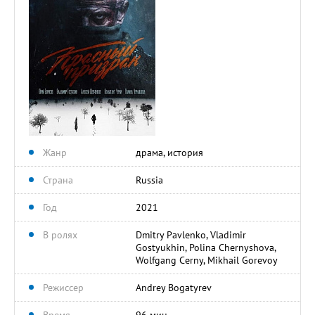
Жанр
драма, история
Страна
Russia
Год
2021
В ролях
Dmitry Pavlenko, Vladimir
Gostyukhin, Polina Chernyshova,
Wolfgang Cerny, Mikhail Gorevoy
Режиссер
Andrey Bogatyrev
Время
96 мин.