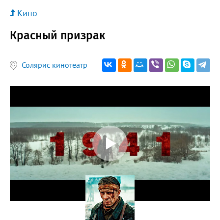
Кино
Красный призрак
Солярис кинотеатр