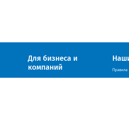
Для бизнеса и
Наш
компаний
Правила 
Присоединяйтесь к нам
© zlatoust.info 2020
По вопросам размещения рекла
Политика конфиденциальности