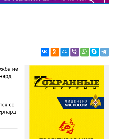
ужба не
рнард
тся со
ернард