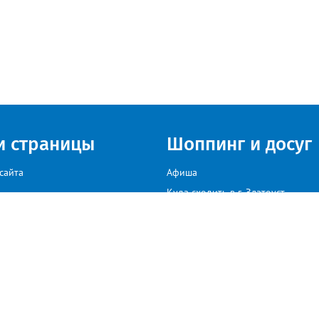
и страницы
Шоппинг и досуг
сайта
Афиша
Куда сходить в г. Златоуст
мы на сайте звоните: +79222307040, пишите: target-profmedia@mail.ru