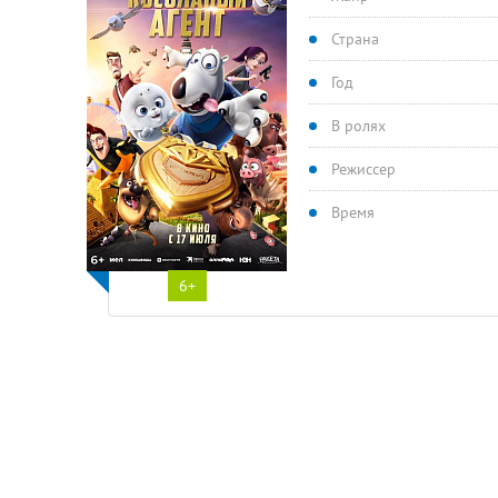
Страна
Год
В ролях
Режиссер
Время
6+