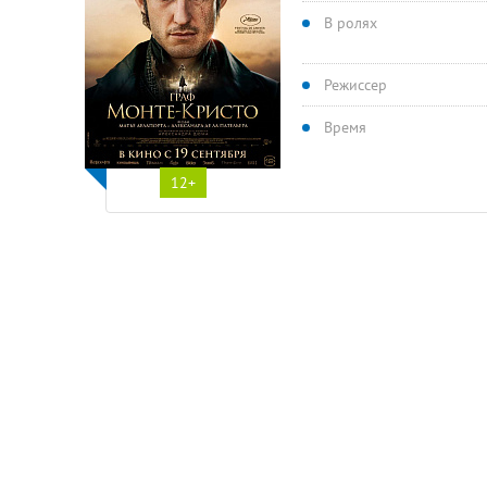
В ролях
Режиссер
Время
12+