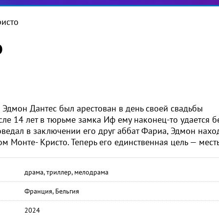
ристо
о
 Эдмон Дантес был арестован в день своей свадьбы
сле 14 лет в тюрьме замка Иф ему наконец-то удается б
оведал в заключении его друг аббат Фариа, Эдмон нахо
м Монте- Кристо. Теперь его единственная цель — месть
драма, триллер, мелодрама
Франция, Бельгия
2024