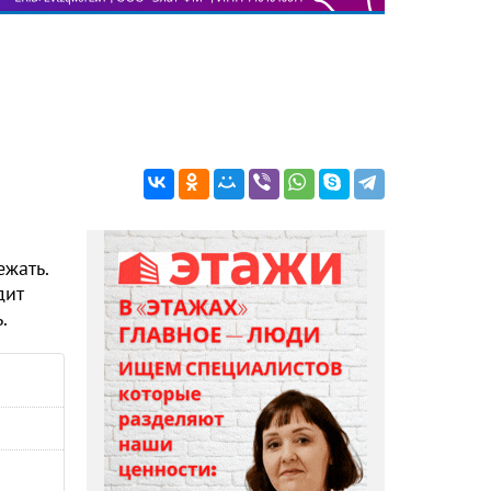
ежать.
дит
.