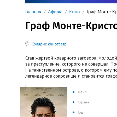
Главная
Афиша
Кино
Граф Монте-К
Граф Монте-Крист
Солярис кинотеатр
Став жертвой коварного заговора, молодой
за преступление, которого не совершал. По
На таинственном острове, о котором ему п
легендарное сокровище и становится графо
Жанр
Страна
Год