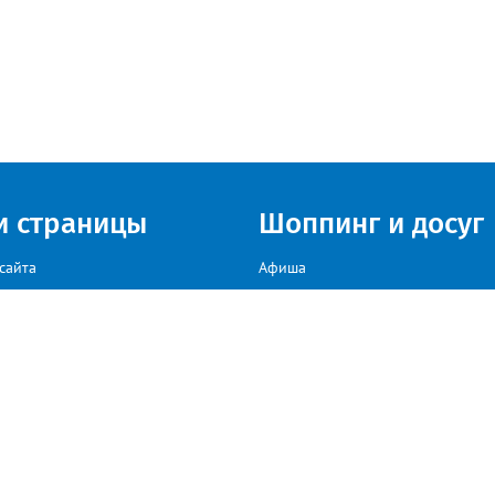
и страницы
Шоппинг и досуг
сайта
Афиша
Куда сходить в г. Златоуст
мы на сайте звоните: +79222307040, пишите: target-profmedia@mail.ru