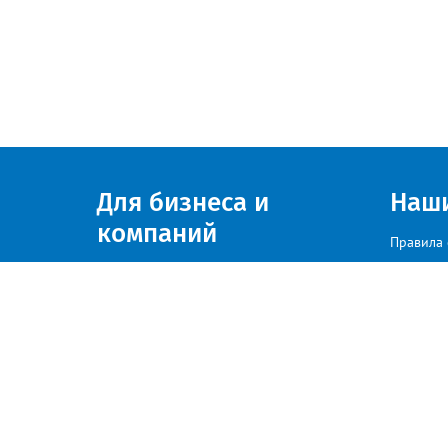
Для бизнеса и
Наш
компаний
Правила 
Присоединяйтесь к нам
© zlatoust.info 2020
По вопросам размещения рекла
Политика конфиденциальности