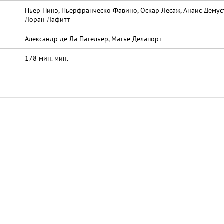
Пьер Нинэ, Пьерфранческо Фавино, Оскар Лесаж, Анаис Демуст
Лоран Лафитт
Александр де Ла Пательер, Матьё Делапорт
178 мин. мин.