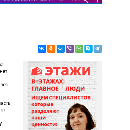
а,
нет
ился
асть
акт
у