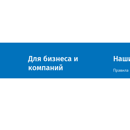
Для бизнеса и
Наш
компаний
Правила 
Присоединяйтесь к нам
© zlatoust.info 2020
По вопросам размещения рекла
Политика конфиденциальности