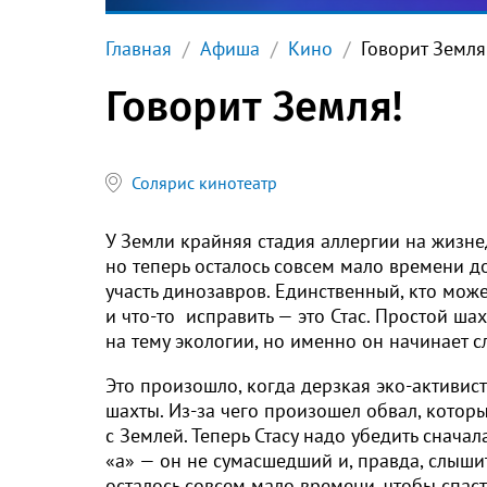
Главная
Афиша
Кино
Говорит Земля
Говорит Земля!
Солярис кинотеатр
У Земли крайняя стадия аллергии на жизне
но теперь осталось совсем мало времени до
участь динозавров. Единственный, кто мож
и
что-то
исправить — это Стас. Простой шах
на тему экологии, но именно он начинает с
Это произошло, когда дерзкая эко-активис
шахты. Из-за чего произошел обвал, который
с Землей. Теперь Стасу надо убедить сначала
«а» — он не сумасшедший и, правда, слыши
осталось совсем мало времени, чтобы спасти