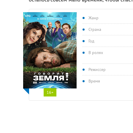
Жанр
Страна
Год
В ролях
Режиссер
Время
16+