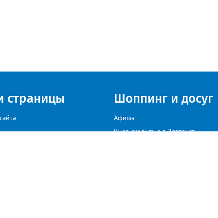
и страницы
Шоппинг и досуг
сайта
Афиша
Куда сходить в г. Златоуст
мы на сайте звоните: +79222307040, пишите: target-profmedia@mail.ru