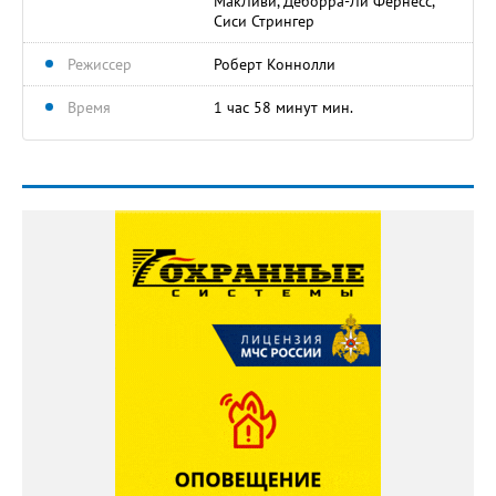
МакЛиви, Деборра-Ли Фернесс,
Сиси Стрингер
Режиссер
Роберт Коннолли
Время
1 час 58 минут мин.