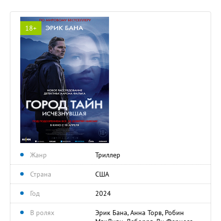
18+
Жанр
Триллер
Страна
США
Год
2024
В ролях
Эрик Бана, Анна Торв, Робин